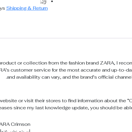
ays
Shipping & Return
 product or collection from the fashion brand ZARA, I re
RA’s customer service for the most accurate and up-to-da
and availability can vary, and the brand’s official channe
ebsite or visit their stores to find information about the “
ases since my last knowledge update, you should be able 
“ZARA Crimson”
لن يتم نشر عنوان