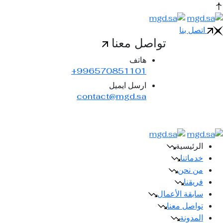
اتصل بنا
تواصل معنا
هاتف
996570851101+
ارسل ايميل
contact@mgd.sa
الرئيسية
خدماتنا
من نحن
فريقنا
سابقة الأعمال
تواصل معنا
المدونة